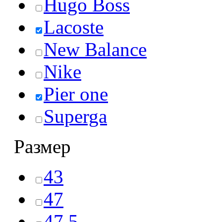
Hugo Boss
Lacoste
New Balance
Nike
Pier one
Superga
Размер
43
47
47,5