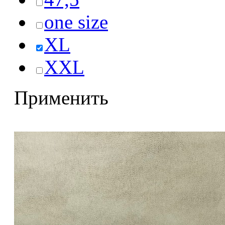
one size
XL
XXL
Применить