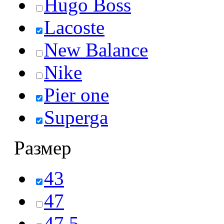
Hugo Boss
Lacoste
New Balance
Nike
Pier one
Superga
Размер
43
47
47,5