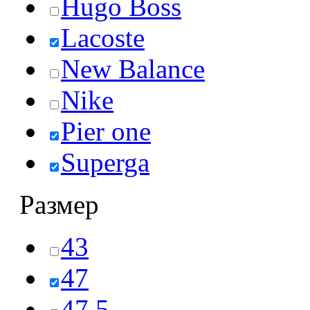
Hugo Boss
Lacoste
New Balance
Nike
Pier one
Superga
Размер
43
47
47,5