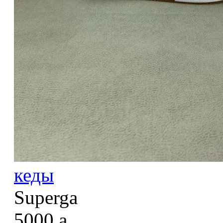
кеды
Superga
5000
a