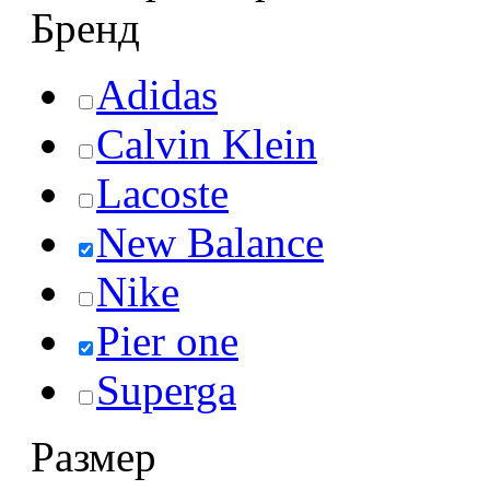
Бренд
Adidas
Calvin Klein
Lacoste
New Balance
Nike
Pier one
Superga
Размер