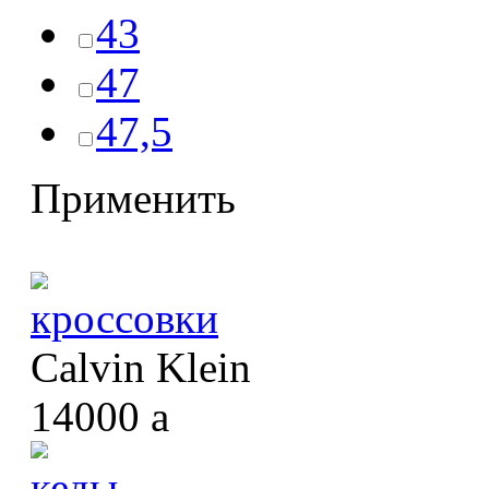
43
47
47,5
Применить
кроссовки
Calvin Klein
14000
a
кеды