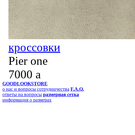
кроссовки
Pier one
7000
a
GOODLOOKSTORE
о нас и вопросы сотрудничества
F.A.Q.
ответы на вопросы
размерная сетка
информация о размерах