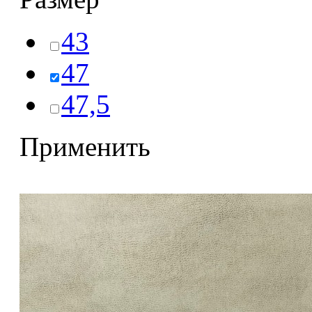
43
47
47,5
Применить